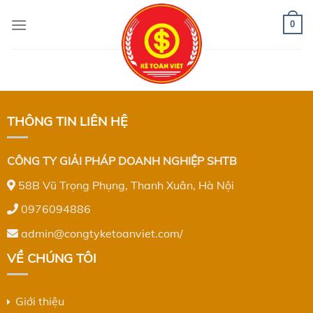
Skip
to
0
content
THÔNG TIN LIÊN HỆ
CÔNG TY GIẢI PHÁP DOANH NGHIỆP SHTB
58B Vũ Trọng Phụng, Thanh Xuân, Hà Nội
0976094886
admin@congtyketoanviet.com/
VỀ CHÚNG TÔI
Giới thiệu