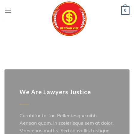
0
We Are Lawyers Justice
Curabitur tortor. Pellentesque nibh.
Aenean quam. In scelerisque sem at dolor.
Maecenas mattis. Sed convallis tristique