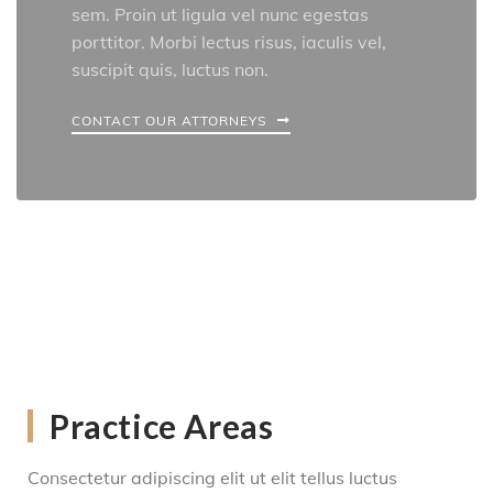
sem. Proin ut ligula vel nunc egestas
porttitor. Morbi lectus risus, iaculis vel,
suscipit quis, luctus non.
CONTACT OUR ATTORNEYS
Practice Areas
Consectetur adipiscing elit ut elit tellus luctus