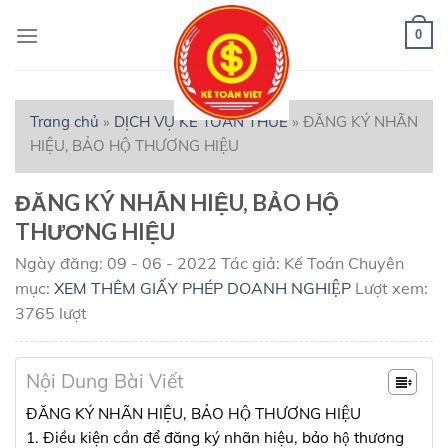
Skip
to
0
content
Trang chủ
»
DỊCH VỤ KẾ TOÁN THUẾ
»
ĐĂNG KÝ NHÃN
HIỆU, BẢO HỘ THƯƠNG HIỆU
ĐĂNG KÝ NHÃN HIỆU, BẢO HỘ
THƯƠNG HIỆU
Ngày đăng: 09 - 06 - 2022
Tác giả: Kế Toán
Chuyên
mục:
XEM THÊM GIẤY PHÉP DOANH NGHIỆP
Lượt xem:
3765 lượt
Nội Dung Bài Viết
ĐĂNG KÝ NHÃN HIỆU, BẢO HỘ THƯƠNG HIỆU
1. Điều kiện cần để đăng ký nhãn hiệu, bảo hộ thương