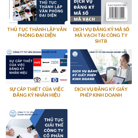
THỦ TỤC THÀNH LẬP VĂN
DỊCH VỤ ĐĂNG KÝ MÃ SỐ
PHÒNG ĐẠI DIỆN
MÃ VẠCH TẠI CÔNG TY
SHTB
SỰ CẤP THIẾT CỦA VIỆC
DỊCH VỤ ĐĂNG KÝ GIẤY
ĐĂNG KÝ NHÃN HIỆU
PHÉP KINH DOANH