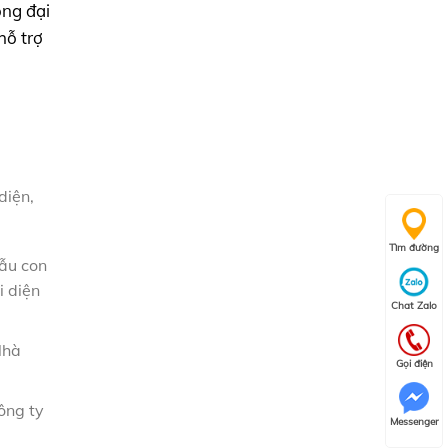
òng đại
hỗ trợ
diện,
Tìm đường
mẫu con
i diện
Chat Zalo
Nhà
Gọi điện
ông ty
Messenger