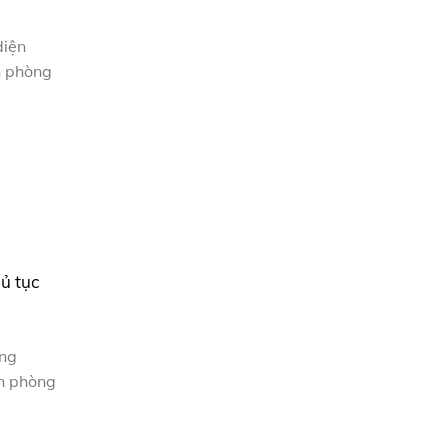
diện
n phòng
hủ tục
ồng
ăn phòng