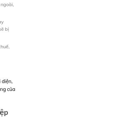
 ngoài,
ày
sẽ bị
thuế,
 diện,
ộng của
iệp