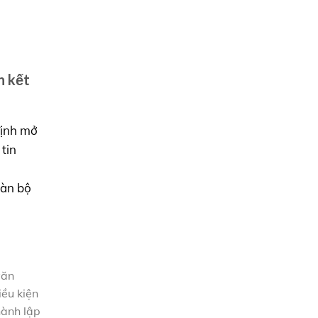
n kết
định mở
tin
oàn bộ
văn
iều kiện
hành lập