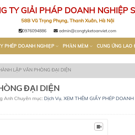
G TY GIẢI PHÁP DOANH NGHIỆP 
58B Vũ Trọng Phụng, Thanh Xuân, Hà Nội
0976094886
admin@congtyketoanviet.com
́Y PHÉP DOANH NGHIỆP
PHẦN MỀM
CUNG ỨNG LAO
HÀNH LẬP VĂN PHÒNG ĐẠI DIỆN
HÒNG ĐẠI DIỆN
ng Anh
Chuyên mục:
Dịch Vụ
,
XEM THÊM GIẤY PHÉP DOANH