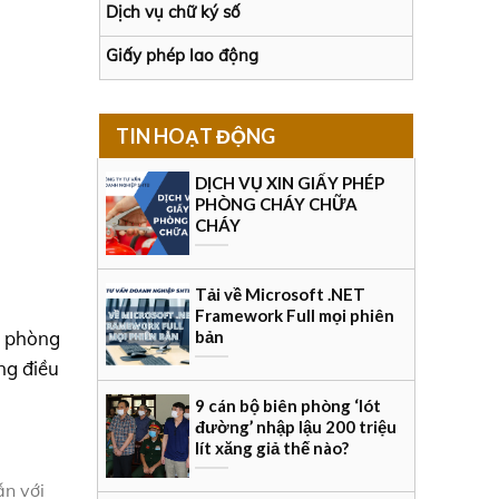
Dịch vụ chữ ký số
Giấy phép lao động
TIN HOẠT ĐỘNG
DỊCH VỤ XIN GIẤY PHÉP
PHÒNG CHÁY CHỮA
CHÁY
Tải về Microsoft .NET
Framework Full mọi phiên
bản
n phòng
ng điều
9 cán bộ biên phòng ‘lót
đường’ nhập lậu 200 triệu
lít xăng giả thế nào?
ẫn với