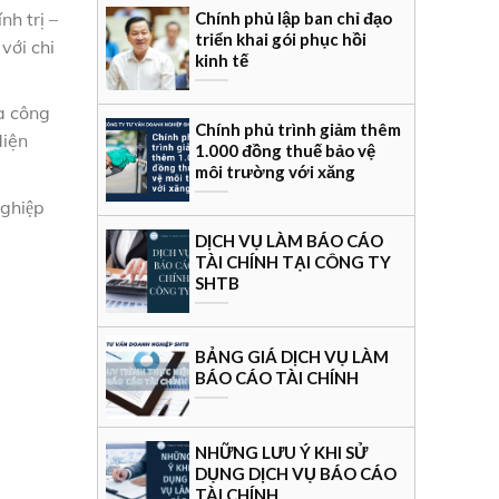
h trị –
Chính phủ lập ban chỉ đạo
triển khai gói phục hồi
với chi
kinh tế
ủa công
Chính phủ trình giảm thêm
diện
1.000 đồng thuế bảo vệ
môi trường với xăng
ghiệp
DỊCH VỤ LÀM BÁO CÁO
TÀI CHÍNH TẠI CÔNG TY
SHTB
BẢNG GIÁ DỊCH VỤ LÀM
BÁO CÁO TÀI CHÍNH
NHỮNG LƯU Ý KHI SỬ
DỤNG DỊCH VỤ BÁO CÁO
TÀI CHÍNH