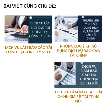
BÀI VIẾT CÙNG CHỦ ĐỀ:
NHỮNG LƯU Ý KHI SỬ
DỊCH VỤ LÀM BÁO CÁO TÀI
DỤNG DỊCH VỤ BÁO CÁO
CHÍNH TẠI CÔNG TY SHTB
TÀI CHÍNH
DỊCH VỤ LÀM BÁO CÁO TÀI
CHÍNH GIÁ RẺ TẠI TP. HÀ
NỘI