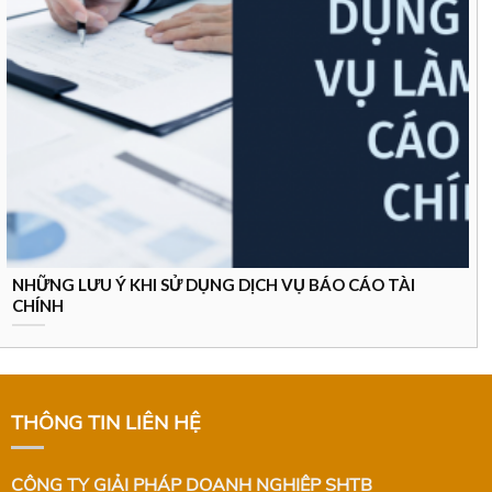
NHỮNG LƯU Ý KHI SỬ DỤNG DỊCH VỤ BÁO CÁO TÀI
CHÍNH
THÔNG TIN LIÊN HỆ
CÔNG TY GIẢI PHÁP DOANH NGHIỆP SHTB