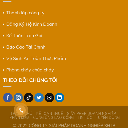
Thành lập công ty
Đăng Ký Hộ Kinh Doanh
Kế Toán Trọn Gói
Báo Cáo Tài Chính
Vệ Sinh An Toàn Thực Phẩm
Phòng cháy chữa cháy
THEO DÕI CHÚNG TÔI
TRANG CHỦ
KẾ TOÁN THUẾ
GIẤY PHÉP DOANH NGHIỆP
PHẦN MỀM
CUNG ỨNG LAO ĐỘNG
TIN TỨC
TUYỂN DỤNG
© 2022 CÔNG TY GIẢI PHÁP DOANH NGHIỆP SHTB