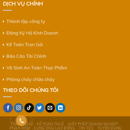
DỊCH VỤ CHÍNH
Thành lập công ty
Đăng Ký Hộ Kinh Doanh
Kế Toán Trọn Gói
Báo Cáo Tài Chính
Vệ Sinh An Toàn Thực Phẩm
Phòng cháy chữa cháy
THEO DÕI CHÚNG TÔI
TRANG CHỦ
KẾ TOÁN THUẾ
GIẤY PHÉP DOANH NGHIỆP
PHẦN MỀM
CUNG ỨNG LAO ĐỘNG
TIN TỨC
TUYỂN DỤNG