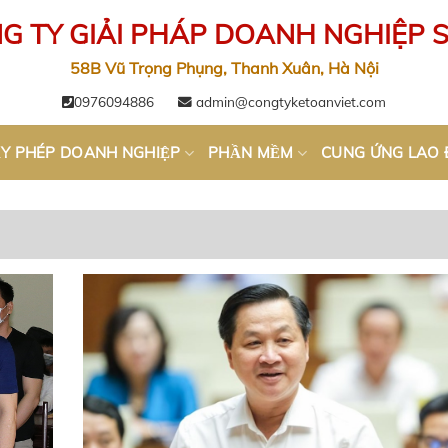
G TY GIẢI PHÁP DOANH NGHIỆP 
58B Vũ Trọng Phụng, Thanh Xuân, Hà Nội
0976094886
admin@congtyketoanviet.com
́Y PHÉP DOANH NGHIỆP
PHẦN MỀM
CUNG ỨNG LAO