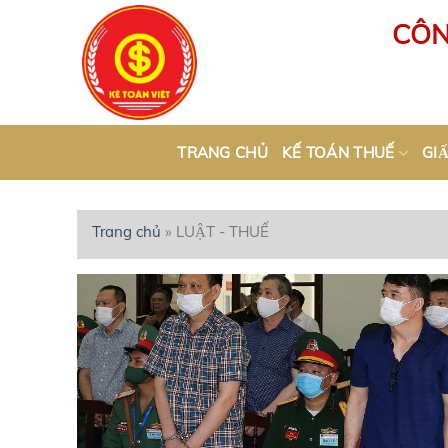
Skip
CÔN
to
content
TRANG CHỦ
KẾ TOÁN THUẾ
GIÂ
Trang chủ
»
LUẬT - THUẾ