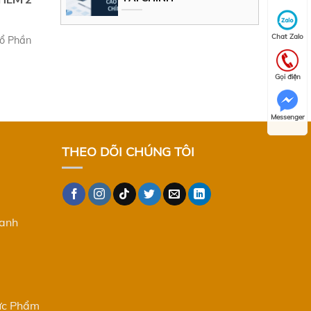
Chat Zalo
ổ Phần
Gọi điện
Messenger
THEO DÕI CHÚNG TÔI
oanh
ực Phẩm