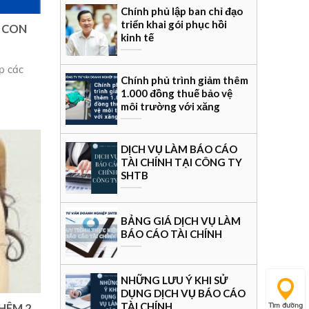
Chính phủ lập ban chỉ đạo
triển khai gói phục hồi
 CON
kinh tế
p các
Chính phủ trình giảm thêm
1.000 đồng thuế bảo vệ
môi trường với xăng
DỊCH VỤ LÀM BÁO CÁO
TÀI CHÍNH TẠI CÔNG TY
SHTB
BẢNG GIÁ DỊCH VỤ LÀM
BÁO CÁO TÀI CHÍNH
NHỮNG LƯU Ý KHI SỬ
DỤNG DỊCH VỤ BÁO CÁO
TÀI CHÍNH
Tìm đường
HÊM 2