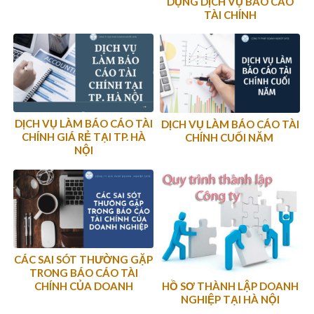
DỤNG DỊCH VỤ BÁO CÁO
TÀI CHÍNH
DỊCH VỤ LÀM BÁO CÁO TÀI
DỊCH VỤ LÀM BÁO CÁO TÀI
CHÍNH GIÁ RẺ TẠI TP. HÀ
CHÍNH CUỐI NĂM
NỘI
CÁC SAI SÓT THƯỜNG GẶP
TRONG BÁO CÁO TÀI
HỒ SƠ THÀNH LẬP DOANH
CHÍNH CỦA DOANH
NGHIỆP TẠI HÀ NỘI
NGHIỆP