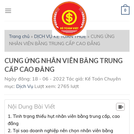
Skip
to
0
content
Trang chủ
»
DỊCH VỤ KẾ TOÁN THUẾ
»
CUNG ỨNG
NHÂN VIÊN BẰNG TRUNG CẤP CAO ĐẲNG
CUNG ỨNG NHÂN VIÊN BẰNG TRUNG
CẤP CAO ĐẲNG
Ngày đăng: 18 - 06 - 2022
Tác giả: Kế Toán
Chuyên
mục:
Dịch Vụ
Lượt xem: 2765 lượt
Nội Dung Bài Viết
1. Tình trạng thiếu hụt nhân viên bằng trung cấp, cao
đẳng
2. Tại sao doanh nghiệp nên chọn nhân viên bằng