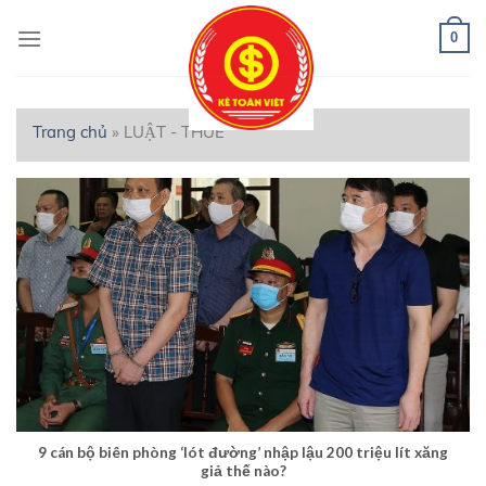
Skip
to
0
content
Trang chủ
»
LUẬT - THUẾ
9 cán bộ biên phòng ‘lót đường’ nhập lậu 200 triệu lít xăng
giả thế nào?