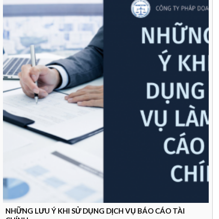
NHỮNG LƯU Ý KHI SỬ DỤNG DỊCH VỤ BÁO CÁO TÀI