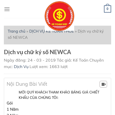
Skip
to
0
content
Trang chủ
»
DỊCH VỤ KẾ TOÁN THUẾ
»
Dịch vụ chữ ký
số NEWCA
Dịch vụ chữ ký số NEWCA
Ngày đăng: 24 - 03 - 2019
Tác giả: Kế Toán
Chuyên
mục:
Dịch Vụ
Lượt xem: 1663 lượt
Nội Dung Bài Viết
MỜI QUÝ KHÁCH THAM KHẢO BẢNG GIÁ CHIẾT
KHẤU CỦA CHÚNG TÔI:
Gói
1 Năm