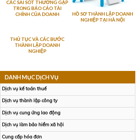
CÁC SAI SÓT THƯỜNG GẶP
TRONG BÁO CÁO TÀI
HỒ SƠ THÀNH LẬP DOANH
CHÍNH CỦA DOANH
NGHIỆP TẠI HÀ NỘI
NGHIỆP
THỦ TỤC VÀ CÁC BƯỚC
THÀNH LẬP DOANH
NGHIỆP
DANH MỤC DỊCH VỤ
Dịch vụ kế toán thuế
Dịch vụ thành lập công ty
Dịch vụ cung ứng lao động
Dịch vụ làm bảo hiểm xã hội
Cung cấp hóa đơn