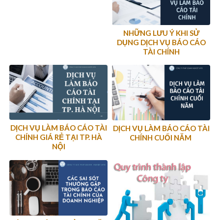
NHỮNG LƯU Ý KHI SỬ
DỤNG DỊCH VỤ BÁO CÁO
TÀI CHÍNH
DỊCH VỤ LÀM BÁO CÁO TÀI
DỊCH VỤ LÀM BÁO CÁO TÀI
CHÍNH GIÁ RẺ TẠI TP. HÀ
CHÍNH CUỐI NĂM
NỘI