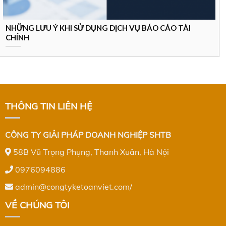
NHỮNG LƯU Ý KHI SỬ DỤNG DỊCH VỤ BÁO CÁO TÀI
CHÍNH
THÔNG TIN LIÊN HỆ
CÔNG TY GIẢI PHÁP DOANH NGHIỆP SHTB
58B Vũ Trọng Phụng, Thanh Xuân, Hà Nội
0976094886
admin@congtyketoanviet.com/
VỀ CHÚNG TÔI