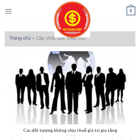
Skip
to
0
content
Trang chủ
»
Cập nhật luật thuế mới
Các đối tượng không chịu thuế giá trị gia tăng