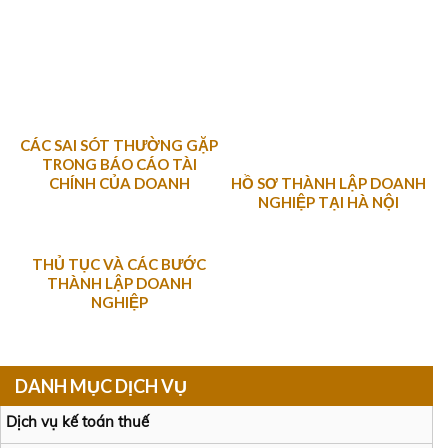
CÁC SAI SÓT THƯỜNG GẶP
TRONG BÁO CÁO TÀI
HỒ SƠ THÀNH LẬP DOANH
CHÍNH CỦA DOANH
NGHIỆP TẠI HÀ NỘI
NGHIỆP
THỦ TỤC VÀ CÁC BƯỚC
THÀNH LẬP DOANH
NGHIỆP
DANH MỤC DỊCH VỤ
Dịch vụ kế toán thuế