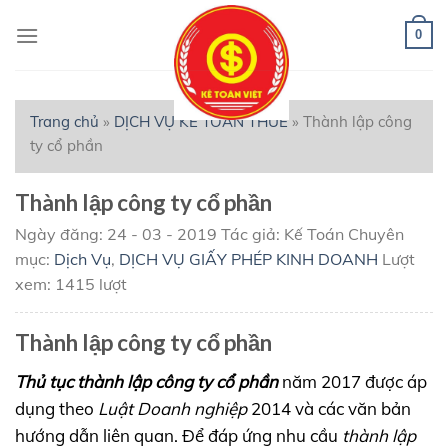
Skip
to
0
content
Trang chủ
»
DỊCH VỤ KẾ TOÁN THUẾ
»
Thành lập công
ty cổ phần
Thành lập công ty cổ phần
Ngày đăng: 24 - 03 - 2019
Tác giả: Kế Toán
Chuyên
mục:
Dịch Vụ
,
DỊCH VỤ GIẤY PHÉP KINH DOANH
Lượt
xem: 1415 lượt
Thành lập công ty cổ phần
Thủ tục thành lập công ty cổ phần
năm 2017 được áp
dụng theo
Luật Doanh nghiệp
2014 và các văn bản
hướng dẫn liên quan. Để đáp ứng nhu cầu
thành lập