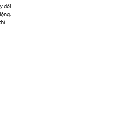
y đổi
động.
thì