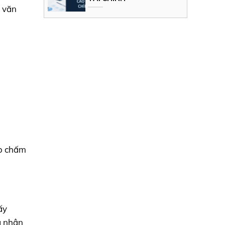
a văn
áo chấm
ấy
g nhận