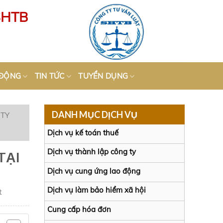
SHTB
 ĐỘNG
TIN TỨC
TUYỂN DỤNG
DANH MỤC DỊCH VỤ
 TY
Dịch vụ kế toán thuế
Dịch vụ thành lập công ty
TẠI
Dịch vụ cung ứng lao động
Dịch vụ làm bảo hiểm xã hội
t
Cung cấp hóa đơn