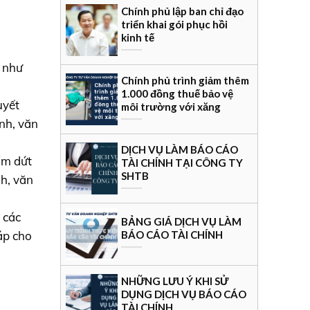
Chính phủ lập ban chỉ đạo
triển khai gói phục hồi
kinh tế
y như
Chính phủ trình giảm thêm
1.000 đồng thuế bảo vệ
uyết
môi trường với xăng
nh, văn
DỊCH VỤ LÀM BÁO CÁO
ấm dứt
TÀI CHÍNH TẠI CÔNG TY
SHTB
nh, văn
 các
BẢNG GIÁ DỊCH VỤ LÀM
BÁO CÁO TÀI CHÍNH
áp cho
NHỮNG LƯU Ý KHI SỬ
DỤNG DỊCH VỤ BÁO CÁO
TÀI CHÍNH