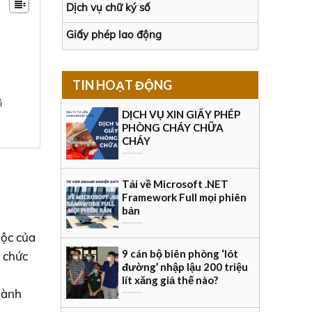
Dịch vụ chữ ký số
Giấy phép lao động
TIN HOẠT ĐỘNG
ì
DỊCH VỤ XIN GIẤY PHÉP
PHÒNG CHÁY CHỮA
CHÁY
Tải về Microsoft .NET
Framework Full mọi phiên
bản
uộc của
9 cán bộ biên phòng ‘lót
ổ chức
đường’ nhập lậu 200 triệu
lít xăng giả thế nào?
thành