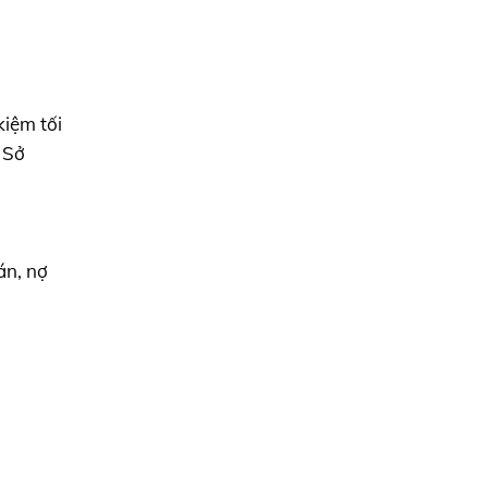
kiệm tối
 Sở
án, nợ