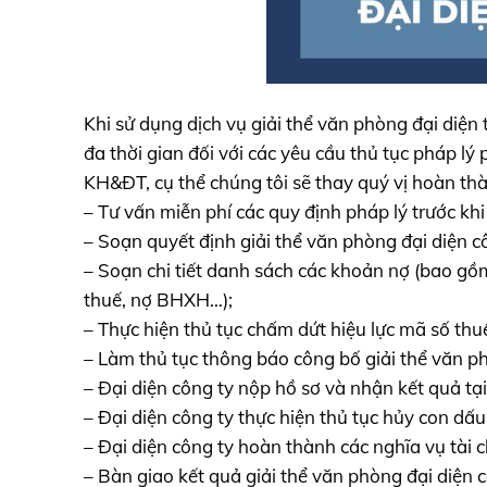
Khi sử dụng dịch vụ giải thể văn phòng đại diện t
đa thời gian đối với các yêu cầu thủ tục pháp l
KH&ĐT, cụ thể chúng tôi sẽ thay quý vị hoàn thà
– Tư vấn miễn phí các quy định pháp lý trước khi
– Soạn quyết định giải thể văn phòng đại diện côn
– Soạn chi tiết danh sách các khoản nợ (bao gồ
thuế, nợ BHXH…);
– Thực hiện thủ tục chấm dứt hiệu lực mã số thu
– Làm thủ tục thông báo công bố giải thể văn p
– Đại diện công ty nộp hồ sơ và nhận kết quả t
– Đại diện công ty thực hiện thủ tục hủy con dấu
– Đại diện công ty hoàn thành các nghĩa vụ tài 
– Bàn giao kết quả giải thể văn phòng đại diện 