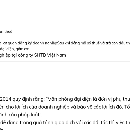
uan thuế
 tại cơ quan đăng ký doanh nghiệpSau khi đóng mã số thuế và trả con dấu th
đại diện, gồm có:
nghiệp tại công ty SHTB Việt Nam
014 quy định rằng: “Văn phòng đại diện là đơn vị phụ th
n cho lợi ích của doanh nghiệp và bảo vệ các lợi ích đó. T
ịnh của pháp luật”.
ễ dàng trong quá trình giao dịch với các đối tác thì việc 