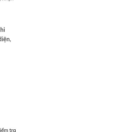
hi
diện,
iểm tra