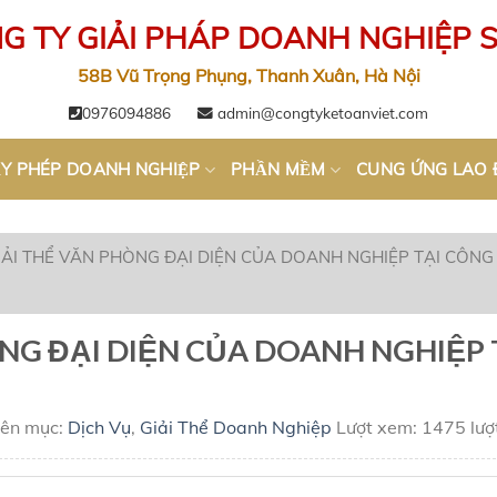
G TY GIẢI PHÁP DOANH NGHIỆP 
58B Vũ Trọng Phụng, Thanh Xuân, Hà Nội
0976094886
admin@congtyketoanviet.com
́Y PHÉP DOANH NGHIỆP
PHẦN MỀM
CUNG ỨNG LAO
IẢI THỂ VĂN PHÒNG ĐẠI DIỆN CỦA DOANH NGHIỆP TẠI CÔNG
NG ĐẠI DIỆN CỦA DOANH NGHIỆP 
ên mục:
Dịch Vụ
,
Giải Thể Doanh Nghiệp
Lượt xem: 1475 lượ