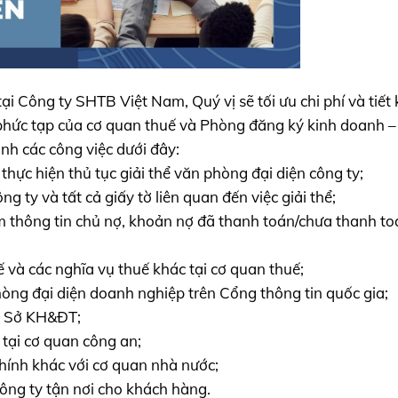
ại Công ty SHTB Việt Nam, Quý vị sẽ tối ưu chi phí và tiết 
ý phức tạp của cơ quan thuế và Phòng đăng ký kinh doanh –
nh các công việc dưới đây:
 thực hiện thủ tục giải thể văn phòng đại diện công ty;
g ty và tất cả giấy tờ liên quan đến việc giải thể;
m thông tin chủ nợ, khoản nợ đã thanh toán/chưa thanh to
ế và các nghĩa vụ thuế khác tại cơ quan thuế;
hòng đại diện doanh nghiệp trên Cổng thông tin quốc gia;
ại Sở KH&ĐT;
 tại cơ quan công an;
chính khác với cơ quan nhà nước;
công ty tận nơi cho khách hàng.