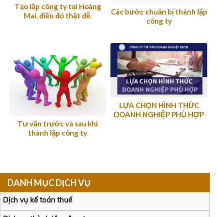
Tạo lập công ty tại Hoàng
Các bước chuẩn bị thành lập
Mai, điều đó thật dễ.
công ty
LỰA CHỌN HÌNH THỨC
DOANH NGHIỆP PHÙ HỢP
Tư vấn trước và sau khi
thành lập công ty
DANH MỤC DỊCH VỤ
Dịch vụ kế toán thuế