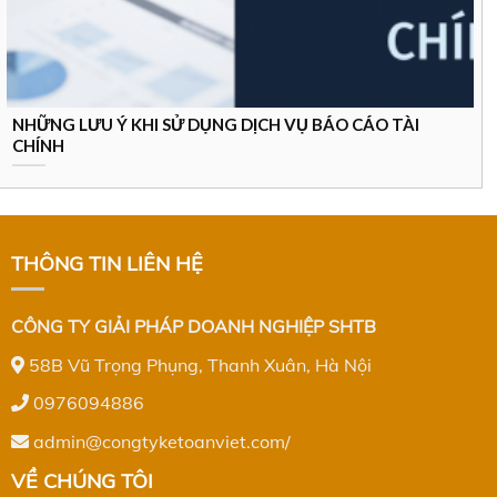
NHỮNG LƯU Ý KHI SỬ DỤNG DỊCH VỤ BÁO CÁO TÀI
CHÍNH
THÔNG TIN LIÊN HỆ
CÔNG TY GIẢI PHÁP DOANH NGHIỆP SHTB
58B Vũ Trọng Phụng, Thanh Xuân, Hà Nội
0976094886
admin@congtyketoanviet.com/
VỀ CHÚNG TÔI